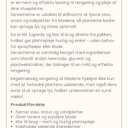
er en nem og effektiv løsning til rengøring og pleje af
dine stueplanter.
Servietterne er udviklet til skånsomt at fjerne støv,
snavs og kalkpletter fra bladene, så planterne bedre
kan optage lys og trives optimalt.
De er let fugtede og klar til brug direkte fra pakken,
hvilket gør plantepleje hurtig og enkel – uden behov
for sprayflasker eller klude.
Servietterne er samtidig beriget med ingredienser
som blandt andet neemolie, glycerin og
planteekstrakter, der bidrager til en mild og effektiv
rengøring.
Regelmæssig rengøring af bladene hjælper ikke kun
med at forbedre plantens udseende, men også dens
evne til at optage lys, hvilket understøtter en sund
vækst.
Produktfordele
Fjerner støv, snavs og vandpletter
Giver renere og sundere blade
Klar til brug – nem og hurtig plantepleje
Indeholder plejende ingredienser