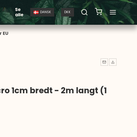
Se
DANSK
DKK
alle
r EU
ro 1cm bredt - 2m langt (1