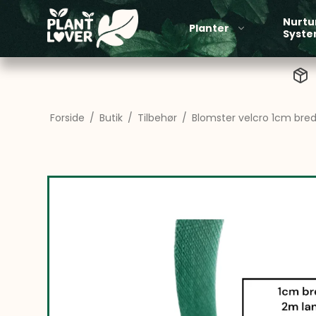
Nurtu
Planter
Syst
Forside
/
Butik
/
Tilbehør
/
Blomster velcro 1cm bredt