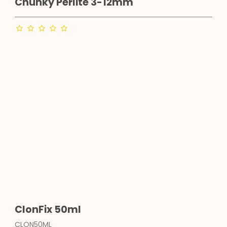
Chunky Perlite 3-12mm
ClonFix 50ml
CLON50ML