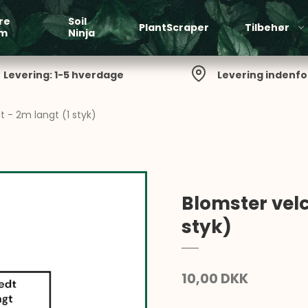
re
Soil
PlantScraper
Tilbehør
em
Ninja
Levering: 1-5 hverdage
Levering indenfo
 - 2m langt (1 styk)
Blomster velc
styk)
10,00 DKK