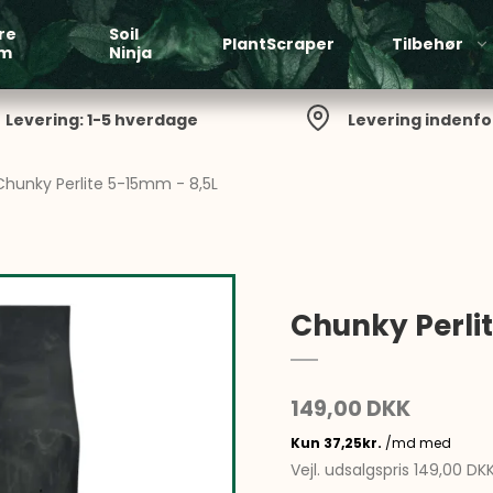
re
Soil
PlantScraper
Tilbehør
em
Ninja
Levering: 1-5 hverdage
Levering indenfo
Chunky Perlite 5-15mm - 8,5L
Chunky Perli
149,00 DKK
Vejl. udsalgspris 149,00 DK