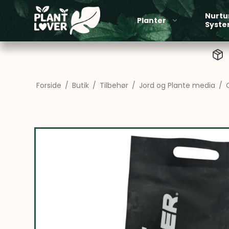
Nurtu
Planter
Syst
Forside
/
Butik
/
Tilbehør
/
Jord og Plante media
/