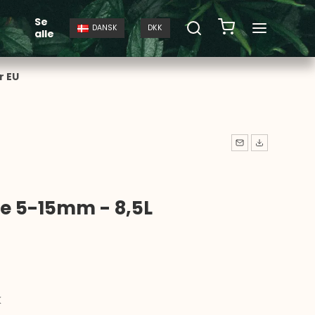
Se
DANSK
DKK
alle
r EU
te 5-15mm - 8,5L
K